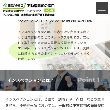
インスペクションとは？不動産売買で
のメリットやかかる費用を解説
売却お悩み相談室
営業時間9：00〜20：00年中無休（年末年始を除く）
インスペクションとは、中古住宅を売買する際に
行う住宅診断のことです。トラブルを防ぎ、安心
お電話はこちらから
して取引をするための重要な役割を担っていま
す。今回はインスペクションのメリットや、実際
に依頼するときのポイントについて分かりやすく
解説します。
ご相談フォーム
– Point 1 –
インスペクションとは？
簡易査定
インスペクションとは、英語で「調査」や「点検」などの意味
を持ち、不動産売買においては、
一般的に中古住宅の売買契約
ご来店予約