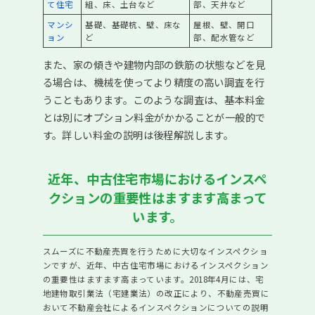
て住宅
組、床、土台など
部、天井など
マンシ
基礎、基礎杭、壁、床な
屋根、壁、開口
初めの一歩個別相談会情報
ョン
ど
部、配水管など
不動産相続個別相談会情報
また、家の傾きや建物内部の鉄筋の状態などを見
る場合は、機械を使ってより精度の高い調査を行
節税対策個別相談会情報
うこともあります。このような調査は、基本料金
とは別にオプション料金がかかることが一般的で
「リノベーション改装」×「中古マンション」個別相談会
す。詳しい料金の説明は後程解説します。
各エリアご相談サロンカウンター一覧
近年、中古住宅市場におけるインスペ
リフォーム事業
クションの重要性はますます高まって
住まいの窓口の各種サポート
います。
タワーマンション高値売却
スムーズに不動産売買を行うために大切なインスペクショ
売却診断フローチャート
ンですが、近年、中古住宅市場におけるインスペクション
の重要性はますます高まっています。2018年4月には、宅
地建物取引業法（宅建業法）の改正により、不動産売買に
買い替えのタイミングについて
おいて不動産会社によるインスペクションについての説明