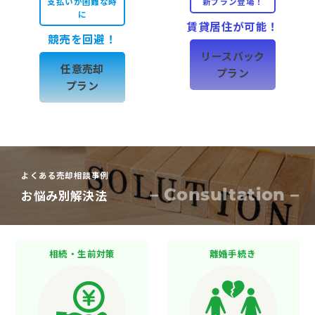
支払いが困難な時
新プラン登場！
に
賃貸居住が可能！
競売を回避！
リースバック
任意売却
プラン
プラン
よくある売却相談事例
– Consultation –
お悩み別解決法
相続・生前対策
離婚手続き