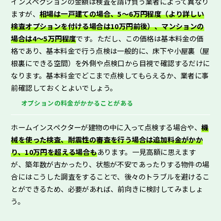
インスペクションの金額は検査を請け負う業者によって異なり
ますが、
相場は一戸建ての場合、5～6万円程度（より詳しい
検査オプションを付ける場合は10万円前後）、マンションの
場合は4～5万円程度
です。ただし、この価格は基本料金の価
格であり、基本料金で行う点検は一般的に、床下や小屋裏（屋
根裏にできる空間）を外側や点検口から目視で確認するだけに
なります。基本料金でどこまで点検してもらえるか、業者に事
前確認しておくとよいでしょう。
オプションの料金がかかることがある
ホームインスペクターが建物の中に入って点検する場合や、
機
械を使った検査、耐震性の審査を行う場合は追加料金がかか
り、10万円を超える場合も
あります。一見高額に思えます
が、築年数が古かったり、状態が不安であったりする物件の場
合にはこうした調査をすることで、後々のトラブルを避けるこ
とができるため、必要があれば、前向きに検討してみましょ
う。