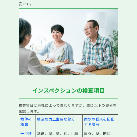
当社が選ばれる6つの理由
安です。
01.豊富な売却実績
02.積極的な販売活動
03.安定した集客
04.安心のサポート
05.住宅ローンに強い
06.リフォームに強い
一戸建て
マンション
土地
インスペクションの検査項目
お客様の声
検査項目は会社によって異なりますが、主に以下の部分を
良くある質問
確認します。
物件の
構造耐力上主要な部分
雨水の侵入を防止
スタッフ紹介
種類
する部分
一戸建
基礎、壁、梁、柱、小屋
屋根、壁、開口
お知らせ