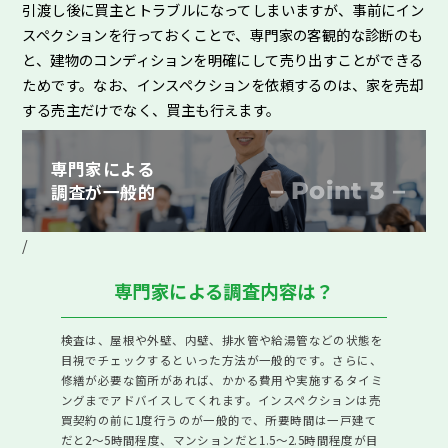
引渡し後に買主とトラブルになってしまいますが、事前にイン
エリア相場情報
スペクションを行っておくことで、専門家の客観的な診断のも
と、建物のコンディションを明確にして売り出すことができる
大阪全域エリアの相場情報
ためです。なお、インスペクションを依頼するのは、家を売却
東大阪・八尾エリアの相場情報
する売主だけでなく、買主も行えます。
堺・南大阪エリアの相場情報
北摂・京阪エリアの相場情報
専門家による
– Point 3 –
初めての売却読本
調査が一般的
売却の種類と違い
/
売却の諸費用
売却の流れ
専門家による調査内容は？
囲い込みとは？
売却の金額と期間
検査は、屋根や外壁、内壁、排水管や給湯管などの状態を
仲介と買取の違い
目視でチェックするといった方法が一般的です。さらに、
修繕が必要な箇所があれば、かかる費用や実施するタイミ
売却諸費用＆税金はいつ払うの？
ングまでアドバイスしてくれます。インスペクションは売
売却後の確定申告は不要？必要？
買契約の前に1度行うのが一般的で、所要時間は一戸建て
だと2～5時間程度、マンションだと1.5～2.5時間程度が目