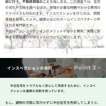
前に行う、不動産調査のこと
を指します。この調査では、住宅
の劣化や欠陥を調べるほか、修理が必要な時期やかかる費用の
アドバイスも行われます。インスペクションを行うのは、民間
資格を取得した人や、建築士などのホームインスペクターと呼
クイックAI査定
ばれる専門家です。
今回は、インスペクションのメリットやかかる費用、実際に依
頼する会社選びのポイントについてご紹介します。
秘密に
早く
高く
売った後も
住み続けたい
売りたい
売りたい
売りたい
お悩み別売却方法
– Point 2 –
インスペクションの目的
相続・生前対策
離婚手続き
空き家の対処
中古住宅をトラブルなく安心して売買するために、インスペ
資産運用・物件管理
クションは重要な役割を担っています。
事故物件
もし、建物の欠陥に気付かずに中古住宅を売却してしまうと、
トラブル物件