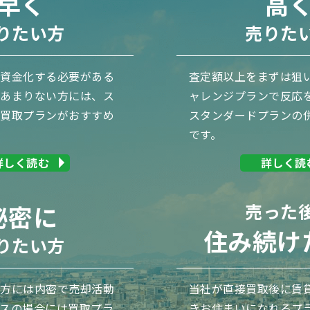
早く
高
りたい方
売りた
に資金化する必要がある
査定額以上をまずは狙
があまりない方には、ス
ャレンジプランで反応
や買取プランがおすすめ
スタンダードプランの
です。
詳しく読む
詳しく読
秘密に
売った
住み続け
りたい方
の方には内密で売却活動
当社が直接買取後に賃
スの場合には買取プラ
きお住まいになれるプ