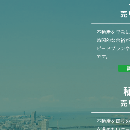
売
不動産を早急
時間的な余裕
ピードプラン
です。
売
不動産を周り
を進めたいケー