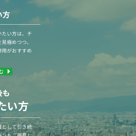
く
い方
いたい方は、チ
を見極めつつ、
併用がおすすめ
む
後も
たい方
貸として引き続
ランもご用意し