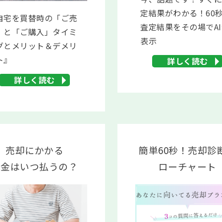
定結果がわかる！60
自宅を買替時の「ご売
査定結果をその場でA
」と「ご購入」タイミ
表示
グとメリット＆デメリ
ト』
詳しく読む
詳しく読む
売却にかかる
簡単60秒！売却診
税金はいつ払うの？
ローチャート