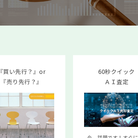
『買い先行？』or
60秒クイック
『売り先行？』
ＡＩ査定
今、話題です！すぐ