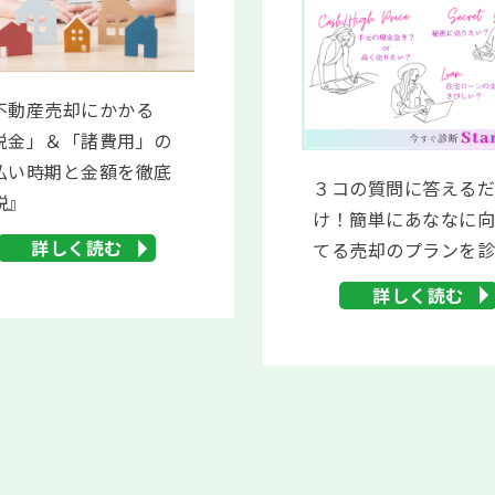
不動産売却にかかる
税金」＆「諸費用」の
払い時期と金額を徹底
３コの質問に答える
説』
け！簡単にあななに
詳しく読む
てる売却のプランを
詳しく読む