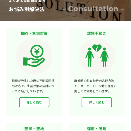
よくある売却相談事例
– Consultation –
お悩み別解決法
相続・生前対策
離婚手続き
相続が発生した際の不動産関連
離婚時の共有持分の処理方法
の対応や、生前対策の検討につ
や、オーバーローン時の任売に
いてご紹介しています。
関してご紹介しています。
詳しく読む
詳しく読む
空家・空地
運用・管理