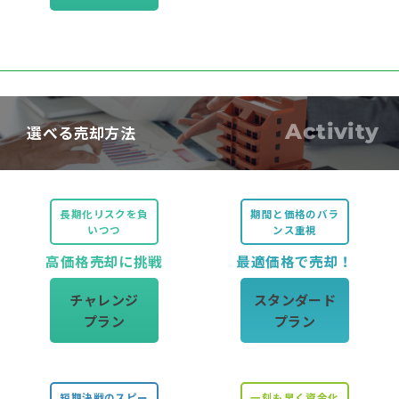
Activity
選べる売却方法
長期化リスクを負
期間と価格のバラ
いつつ
ンス重視
高価格売却に挑戦
最適価格で売却！
チャレンジ
スタンダード
プラン
プラン
短期決戦のスピー
一刻も早く資金化