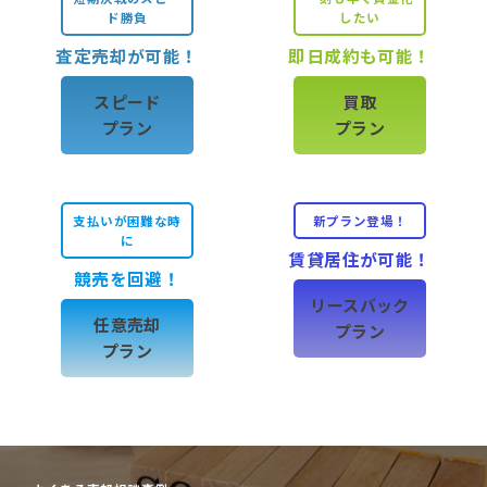
ド勝負
したい
査定売却が可能！
即日成約も可能！
スピード
買取
プラン
プラン
支払いが困難な時
新プラン登場！
に
賃貸居住が可能！
競売を回避！
リースバック
任意売却
プラン
プラン