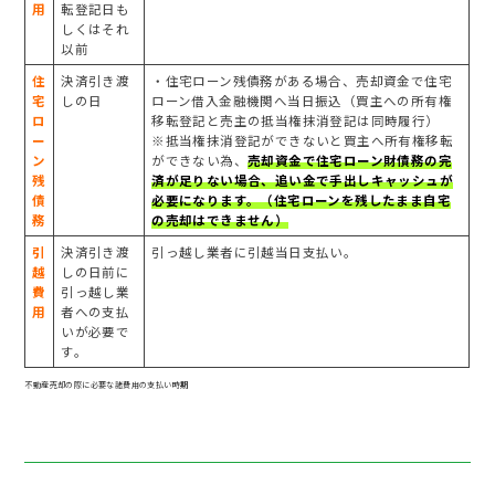
用
転登記日も
しくはそれ
以前
住
決済引き渡
・住宅ローン残債務がある場合、売却資金で住宅
宅
しの日
ローン借入金融機関へ当日振込（買主への所有権
ロ
移転登記と売主の抵当権抹消登記は同時履行）
ー
※抵当権抹消登記ができないと買主へ所有権移転
ン
ができない為、
売却資金で住宅ローン財債務の完
残
済が足りない場合、追い金で手出しキャッシュが
債
必要になります。（住宅ローンを残したまま自宅
務
の売却はできません）
引
決済引き渡
引っ越し業者に引越当日支払い。
越
しの日前に
費
引っ越し業
用
者への支払
いが必要で
す。
不動産売却の際に必要な諸費用の支払い時期