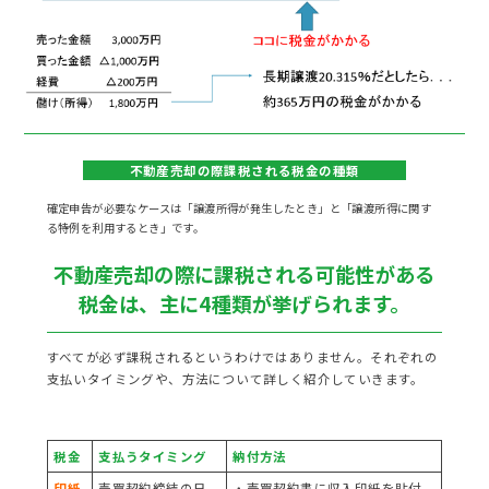
当社が選ばれる6つの理由
01.豊富な売却実績
02.積極的な販売活動
03.安定した集客
04.安心のサポート
05.住宅ローンに強い
不動産売却の際課税される税金の種類
06.リフォームに強い
確定申告が必要なケースは「譲渡所得が発生したとき」と「譲渡所得に関す
る特例を利用するとき」です。
不動産売却の際に課税される可能性がある
一戸建て
マンション
土地
税金は、主に4種類が挙げられます。
お客様の声
すべてが必ず課税されるというわけではありません。それぞれの
支払いタイミングや、方法について詳しく紹介していきます。
良くある質問
スタッフ紹介
税金
支払うタイミング
納付方法
お知らせ
印紙
売買契約締結の日
・売買契約書に収入印紙を貼付