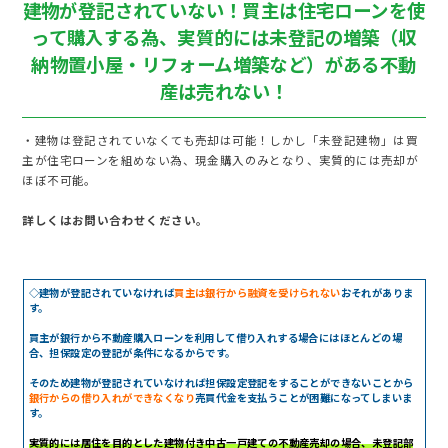
建物が登記されていない！買主は住宅ローンを使
って購入する為、実質的には未登記の増築（収
納物置小屋・リフォーム増築など）がある不動
産は売れない！
・建物は登記されていなくても売却は可能！しかし「未登記建物」は買
主が住宅ローンを組めない為、現金購入のみとなり、実質的には売却が
ほぼ不可能。
詳しくはお問い合わせください。
◇建物が登記されていなければ
買主は銀行から融資を受けられない
おそれがありま
す。
買主が銀行から不動産購入ローンを利用して借り入れする場合にはほとんどの場
合、担保設定の登記が条件になるからです。
そのため建物が登記されていなければ担保設定登記をすることができないことから
銀行からの借り入れができなくなり
売買代金を支払うことが困難になってしまいま
す。
実質的には居住を目的とした建物付き中古一戸建ての不動産売却の場合、未登記部