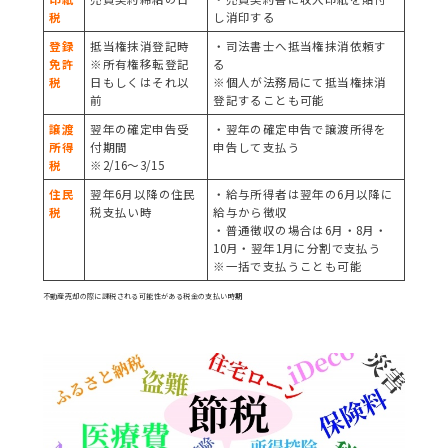
税
し消印する
初めの一歩個別相談会情報
登録
抵当権抹消登記時
・司法書士へ抵当権抹消依頼す
免許
※所有権移転登記
る
不動産相続個別相談会情報
税
日もしくはそれ以
※個人が法務局にて抵当権抹消
前
登記することも可能
節税対策個別相談会情報
譲渡
翌年の確定申告受
・翌年の確定申告で譲渡所得を
所得
付期間
申告して支払う
税
※2/16～3/15
「リノベーション改装」×「中古マンション」個別相談会
住民
翌年6月以降の住民
・給与所得者は翌年の6月以降に
各エリアご相談サロンカウンター一覧
税
税支払い時
給与から徴収
・普通徴収の場合は6月・8月・
10月・翌年1月に分割で支払う
リフォーム事業
※一括で支払うことも可能
住まいの窓口の各種サポート
不動産売却の際に課税される可能性がある税金の支払い時期
タワーマンション高値売却
売却診断フローチャート
買い替えのタイミングについて