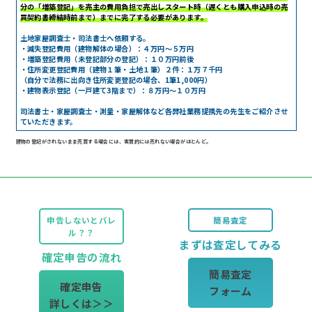
分の「増築登記」を売主の費用負担で売出しスタート時（遅くとも購入申込時の売
買契約書締結時前まで）までに完了する必要があります。
土地家屋調査士・司法書士へ依頼する。
・滅失登記費用（建物解体の場合）：４万円～５万円
・増築登記費用（未登記部分の登記）：１０万円前後
・住所変更登記費用（建物１筆・土地１筆）２件：１万７千円
（自分で法務に出向き住所変更登記の場合、1筆1,000円）
・建物表示登記（一戸建て3階まで）：８万円～１０万円
司法書士・家屋調査士・測量・家屋解体など各弊社業務提携先の先生をご紹介させ
ていただきます。
建物の登記がされないまま売買する場合には、実質的には売れない場合がほとんど。
申告しないとバレ
簡易査定
ル？？
まずは査定してみる
確定申告の流れ
簡易査定
確定申告
フォーム
詳しくは＞＞