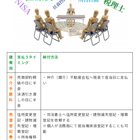
教えてもらってよかったTOP8
大阪市住みたい「駅」TOP10
マンション売却した理由TOP7
売却にかかった期間TOP5
当社を選んだ理由TOP8
諸
支払うタイ
納付方法
費
ミング
用
会社情報
仲
売買契約締
・仲介（媒介）不動産会社へ現金で各当日に支払
介
結の日に半
い
手
金
数
決済引き渡
購入物件情報はこちら
料
しの日に半
金
売
住所変更登
・司法書士へ住所変更登記・建物滅失登記・増築
渡
記・建物滅
登記を依頼する
登
失登記・増
※個人が法務局にて抵当権抹消登記することも可
記
築登記
能
費
※所有権移