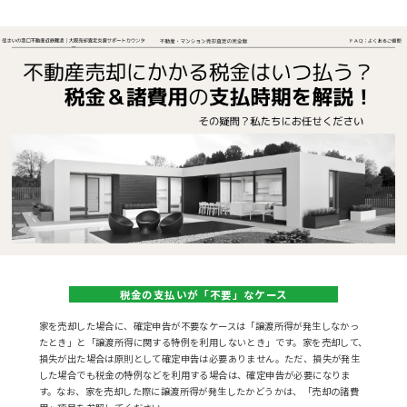
クイックAI査定
秘密に
早く
高く
売った後も
住み続けたい
売りたい
売りたい
売りたい
お悩み別売却方法
相続・生前対策
税金の支払いが「不要」なケース
離婚手続き
空き家の対処
家を売却した場合に、確定申告が不要なケースは「譲渡所得が発生しなかっ
たとき」と「譲渡所得に関する特例を利用しないとき」です。家を売却して、
資産運用・物件管理
損失が出た場合は原則として確定申告は必要ありません。ただ、損失が発生
事故物件
した場合でも税金の特例などを利用する場合は、確定申告が必要になりま
トラブル物件
す。なお、家を売却した際に譲渡所得が発生したかどうかは、
「売却の諸費