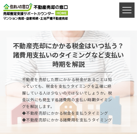
売却お悩み相談室
営業時間9：00〜20：00年中無休（年末年始を除く）
不動産売却にかかる税金はいつ払う？
お電話はこちらから
諸費用支払いのタイミングなど支払い
時期を解説
ご相談フォーム
不動産を売却した際にかかる税金があることは知
っていても、税金を支払うタイミングを正確に把
握している人は少ないのではないでしょうか。税
金以外にも発生する諸費用の支払い時期タイミン
グを解説します。
簡易査定
◆不動産売却にかかる税金を支払うタイミング
◆不動産売却にかかる諸費用を支払うタイミング
ご来店予約