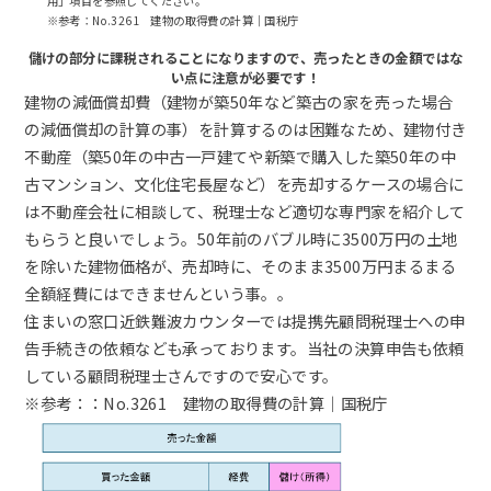
用」
項目を参照してください。
※参考：
No.3261 建物の取得費の計算｜国税庁
エリア相場情報
儲けの部分に課税されることになりますので、売ったときの金額ではな
大阪全域エリアの相場情報
い点に注意が必要です！
建物の減価償却費（建物が築50年など築古の家を売った場合
東大阪・八尾エリアの相場情報
の減価償却の計算の事）を計算するのは困難なため、建物付き
堺・南大阪エリアの相場情報
不動産（築50年の中古一戸建てや新築で購入した築50年の中
北摂・京阪エリアの相場情報
古マンション、文化住宅長屋など）を売却するケースの場合に
初めての売却読本
は不動産会社に相談して、税理士など適切な専門家を紹介して
もらうと良いでしょう。50年前のバブル時に3500万円の土地
売却の種類と違い
を除いた建物価格が、売却時に、そのまま3500万円まるまる
売却の諸費用
全額経費にはできませんという事。。
売却の流れ
住まいの窓口近鉄難波カウンターでは提携先顧問税理士への申
囲い込みとは？
告手続きの依頼なども承っております。当社の決算申告も依頼
売却の金額と期間
している顧問税理士さんですので安心です。
仲介と買取の違い
※参考：：
No.3261 建物の取得費の計算｜国税庁
売却諸費用＆税金はいつ払うの？
売却後の確定申告は不要？必要？