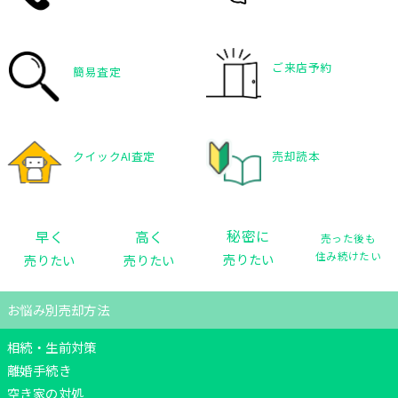
エリア相場情報
大阪全域エリアの相場情報
ご来店予約
簡易査定
東大阪・八尾エリアの相場情報
堺・南大阪エリアの相場情報
北摂・京阪エリアの相場情報
クイックAI査定
売却読本
初めての売却読本
売却の種類と違い
売却の諸費用
秘密に
早く
高く
売った後も
売却の流れ
住み続けたい
売りたい
売りたい
売りたい
囲い込みとは？
売却の金額と期間
お悩み別売却方法
仲介と買取の違い
売却諸費用＆税金はいつ払うの？
相続・生前対策
売却後の確定申告は不要？必要？
離婚手続き
空き家の対処