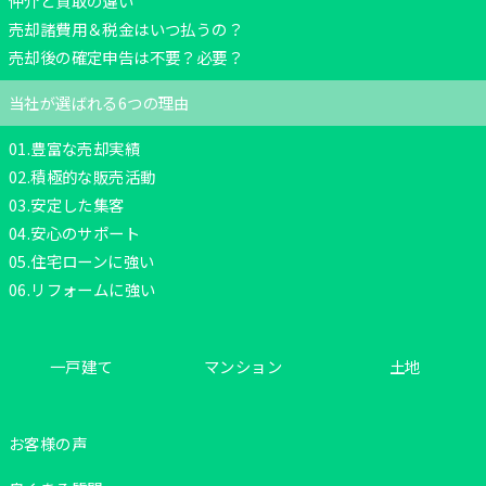
仲介と買取の違い
売却諸費用＆税金はいつ払うの？
初めの一歩個別相談会情報
売却後の確定申告は不要？必要？
不動産相続個別相談会情報
当社が選ばれる6つの理由
節税対策個別相談会情報
01.豊富な売却実績
02.積極的な販売活動
「リノベーション改装」×「中古マンション」個別相談会
03.安定した集客
各エリアご相談サロンカウンター一覧
04.安心のサポート
05.住宅ローンに強い
リフォーム事業
06.リフォームに強い
住まいの窓口の各種サポート
タワーマンション高値売却
一戸建て
マンション
土地
売却診断フローチャート
お客様の声
買い替えのタイミングについて