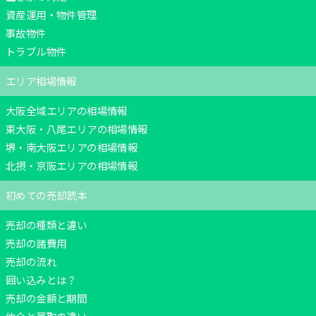
当社が選ばれる6つの理由
資産運用・物件管理
事故物件
01.豊富な売却実績
トラブル物件
02.積極的な販売活動
03.安定した集客
エリア相場情報
04.安心のサポート
05.住宅ローンに強い
大阪全域エリアの相場情報
06.リフォームに強い
東大阪・八尾エリアの相場情報
堺・南大阪エリアの相場情報
北摂・京阪エリアの相場情報
一戸建て
マンション
土地
初めての売却読本
売却の種類と違い
お客様の声
売却の諸費用
良くある質問
売却の流れ
囲い込みとは？
スタッフ紹介
売却の金額と期間
お知らせ