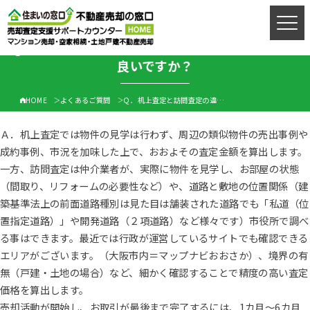
Ｑ．机上査定と訪問査定の違いは？また、どちらが
売却お悩み相談室
良いですか？
営業時間9：00〜20：00年中無休（年末年始を除く）
HOME
よくあるご質問
Ｑ．机上査定と訪問査定の違いは・・・
お電話はこちらから
Ａ．机上査定では物件の見学は行わず、周辺の類似物件の売出事例や
成約事例、市況を加味した上で、おおよその査定金額を算出します。
一方、訪問査定は仲介業者が、実際に物件を見学し、お部屋の状態
ご相談フォーム
（間取り、リフォームの必要性など）や、道路と敷地の位置関係（建
築基準法上の前面道路種別は見た目は舗装された道路でも「私道（位
置指定道路）」や開発道路（２項道路）など様々です）市役所で調べ
る事はできます。最近では行政が運営しているサイトでも確認できる
簡易査定
エリアがございます。（大阪市内＝マップナビおおさか）、境界の有
無（戸建・土地の場合）など、細かく確認することで精度の高い査定
価格を算出します。
売却活動が開始し、お取引が最後まで完了するには、1カ月～6カ月
ご来店予約