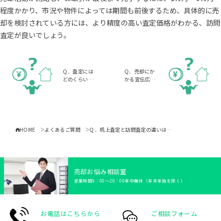
程度かかり、市況や物件によっては期間も前後するため、具体的に売
却を検討されている方には、より精度の高い査定価格がわかる、訪問
査定が良いでしょう。
クイックAI査定
Ｑ．査定には
Q．売却にか
どのくらい時
かる宣伝広告
秘密に
早く
高く
間がかかりま
費は売主側が
売った後も
すか？
負担するので
住み続けたい
売りたい
売りたい
売りたい
すか？
お悩み別売却方法
HOME
よくあるご質問
Ｑ．机上査定と訪問査定の違いは・・・
相続・生前対策
離婚手続き
売却お悩み相談室
空き家の対処
営業時間9：00〜20：00年中無休（年末年始を除く）
資産運用・物件管理
事故物件
トラブル物件
お電話はこちらから
ご相談フォーム