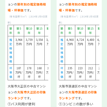
ョンの
築年別の推定価格相
ョンの
築年別の推定価格相
エリア相場情報
場・坪単価
です。
場・坪単価
です。
大阪全域エリアの相場情報
（専有面積70m²） [2024年1月9日更
（専有面積70m²） [2024年1月9日更
東大阪・八尾エリアの相場情報
新]
新]
築
築5
築10
築15
築20
築30
築
築5
築10
築15
築20
堺・南大阪エリアの相場情報
年
年
年
年
年
年
年
年
年
年
年
北摂・京阪エリアの相場情報
推
3,964
3,759
3,554
3,349
2,939
推
4,968
4,724
4,480
4,235
定
万円
万円
万円
万円
万円
定
万円
万円
万円
万円
初めての売却読本
相
相
場
場
売却の種類と違い
価
価
売却の諸費用
格
格
売却の流れ
坪
187
178
168
158
139
坪
235
223
212
200
単
万円/
万円/
万円/
万円/
万円/
単
万円/
万円/
万円/
万円/
囲い込みとは？
価
坪
坪
坪
坪
坪
価
坪
坪
坪
坪
売却の金額と期間
仲介と買取の違い
大阪市大正区の中古マンシ
大阪市浪速区の中古マンシ
ョンの
大阪市大正区の印象
ョンの
大阪市浪速区の印象
売却諸費用＆税金はいつ払うの？
ランキング
です。
ランキング
です。
売却後の確定申告は不要？必要？
①バス利用が便利
①コンビニの数が多い