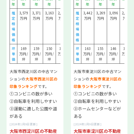
教えてもらってよかったTOP8
年
年
年
年
年
年
年
年
年
年
年
推
3,579
3,371
3,163
2,954
2,538
推
3,442
3,269
3,096
2,922
大阪市住みたい「駅」TOP10
定
万円
万円
万円
万円
万円
定
万円
万円
万円
万円
相
相
マンション売却した理由TOP7
場
場
価
価
格
格
売却にかかった期間TOP5
坪
169
159
150
140
120
坪
163
155
146
138
当社を選んだ理由TOP8
単
万円/
万円/
万円/
万円/
万円/
単
万円/
万円/
万円/
万円/
価
坪
坪
坪
坪
坪
価
坪
坪
坪
坪
会社情報
大阪市西淀川区の中古マン
大阪市東淀川区の中古マン
ションの
大阪市西淀川区の
ションの
大阪市東淀川区の
印象ランキング
です。
印象ランキング
です。
購入物件情報はこちら
①コンビニの数が多い
①コンビニの数が多い
②自転車を利用しやすい
②自転車を利用しやすい
③運動に適した公園や道
③ホームセンターなどが
がある
ある
[2024年1月9日更新]
[2024年1月9日更新]
大阪市西淀川区の不動産
大阪市東淀川区の不動産