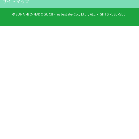
サイトマップ
©SUMAI-NO-MADOGUCHI-real estate-Co., Ltd., ALL RIGHTS RESERVED.