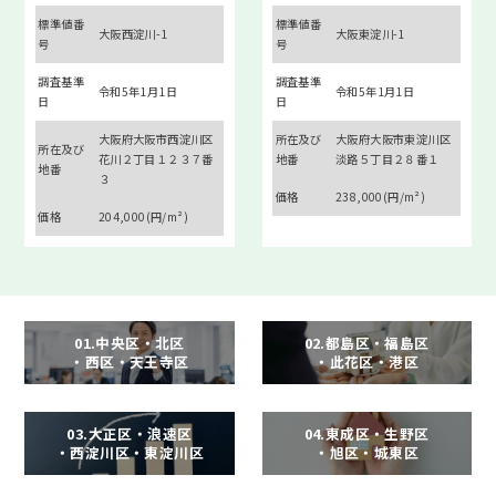
標準値番
標準値番
大阪西淀川-1
大阪東淀川-1
号
号
調査基準
調査基準
令和5年1月1日
令和5年1月1日
日
日
大阪府大阪市西淀川区
所在及び
大阪府大阪市東淀川区
所在及び
花川２丁目１２３７番
地番
淡路５丁目２８番１
地番
３
価格
238,000(円/m²)
価格
204,000(円/m²)
01.中央区・北区
02.都島区・福島区
・西区・天王寺区
・此花区・港区
03.大正区・浪速区
04.東成区・生野区
・西淀川区・東淀川区
・旭区・城東区