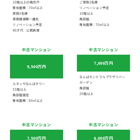
10階以上の角住戸
ご家族2名様
専有面積：70㎡以上
リノベーション予定
家族3名様
10階以上
資産価値第一優先
角部屋
リノベーション予定
専有面積：70㎡以上
40才代 公務員様
中古マンション
中古マンション
7,000万円
9,500万円
なんばセントラルプラザリバー
ガーデン
ルネッサなんばタワー
角部屋
35階以上
20階以上
角部屋限定
専有面積：90㎡以上
中古マンション
中古マンション
7,500万円
6,000万円