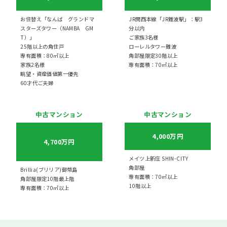
お住替え「なんば グランドマ
JR関西本線「JR難波駅」：駅3
スターズタワー（NAMBA GM
分以内
T）」
ご家族3名様
25階以上の角住戸
ローレルタワー難波
専有面積：80㎡以上
角部屋限定30階以上
家族2名様
専有面積：70㎡以上
眺望・資産価値第一優先
60才代ご夫婦
中古マンション
中古マンション
4,000万円
4,700万円
メイツ上新庄 SHIN-CITY
角部屋
Brillia(ブリリア)御幣島
専有面積：70㎡以上
角部屋限定10階最上階
10階以上
専有面積：70㎡以上