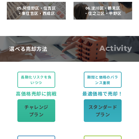
05.阿倍野区・住吉区
06.淀川区・鶴見区
・東住吉区・西成区
・住之江区・平野区
Activity
選べる売却方法
長期化リスクを負
期間と価格のバラ
いつつ
ンス重視
高価格売却に挑戦
最適価格で売却！
チャレンジ
スタンダード
プラン
プラン