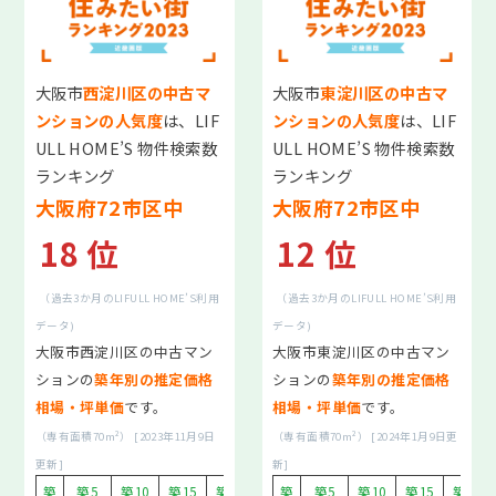
初めの一歩個別相談会情報
不動産相続個別相談会情報
大阪市
西淀川区の中古マ
大阪市
東淀川区の中古マ
ンションの人気度
は、LIF
ンションの人気度
は、LIF
節税対策個別相談会情報
ULL HOME’S 物件検索数
ULL HOME’S 物件検索数
ランキング
ランキング
「リノベーション改装」×「中古マンション」個別相談会
大阪府72市区中
大阪府72市区中
各エリアご相談サロンカウンター一覧
18 位
12 位
リフォーム事業
（過去3か月のLIFULL HOME’S利用
（過去3か月のLIFULL HOME’S利用
住まいの窓口の各種サポート
データ)
データ)
大阪市西淀川区の中古マン
大阪市東淀川区の中古マン
タワーマンション高値売却
ションの
築年別の推定価格
ションの
築年別の推定価格
相場・坪単価
です。
相場・坪単価
です。
売却診断フローチャート
（専有面積70m²） [2023年11月9日
（専有面積70m²） [2024年1月9日更
買い替えのタイミングについて
更新]
新]
築
築5
築10
築15
築20
築30
築
築5
築10
築15
築20