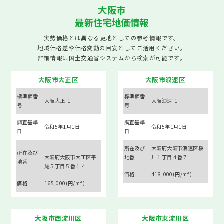
大阪市
最新住宅地価情報
実勢価格とは異なる更地としての参考情報です。
地域価格差や価格変動の目安としてご活用ください。
詳細情報は
国土交通省システム
から検索が可能です。
大阪市大正区
大阪市浪速区
標準値番
標準値番
大阪大正-1
大阪浪速-1
号
号
調査基準
調査基準
令和5年1月1日
令和5年1月1日
日
日
所在及び
大阪府大阪市浪速区桜
所在及び
大阪府大阪市大正区平
地番
川１丁目４番７
地番
尾５丁目５番１４
価格
418,000(円/m²)
価格
165,000(円/m²)
大阪市西淀川区
大阪市東淀川区