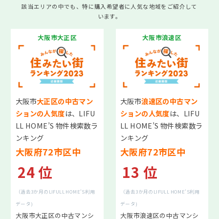
該当エリアの中でも、特に購入希望者に人気な地域をご紹介して
います。
大阪市大正区
大阪市浪速区
クイックAI査定
秘密に
早く
高く
売りたい
売りたい
売りたい
大阪市
大正区の中古マン
大阪市
浪速区の中古マン
ションの人気度
は、LIFU
ションの人気度
は、LIFU
LL HOME’S 物件検索数ラ
LL HOME’S 物件検索数ラ
お悩み別売却方法
ンキング
ンキング
相続・生前対策
大阪府72市区中
大阪府72市区中
離婚手続き
24 位
13 位
空き家の対処
資産運用・物件管理
（過去3か月のLIFULL HOME’S利用
（過去3か月のLIFULL HOME’S利用
事故物件
データ)
データ)
トラブル物件
大阪市大正区の中古マンシ
大阪市浪速区の中古マンシ