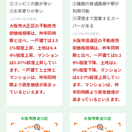
当社が選ばれる6つの理由
②コンビニの数が多い
②複数の鉄道路線や駅が
③お年寄りが多い
利用可能
01.豊富な売却実績
③深夜まで営業するスー
[2024年1月9日更新]
02.積極的な販売活動
大阪市大正区の不動産売
パーがある
03.安定した集客
却価格相場は、昨年同時
[2024年1月9日更新]
04.安心のサポート
期と比べ、一戸建ては2.5
大阪市浪速区の不動産売
05.住宅ローンに強い
1％程度上昇、土地は6.4
却価格相場は、昨年同時
06.リフォームに強い
4％程度上昇、マンション
期と比べ、一戸建ては0.2
は3.07％程度上昇してい
9％程度下降、土地は2.
ます。一戸建てと土地と
9％程度下降、マンション
一戸建て
マンション
マンションは、昨年同時
は4.57％程度上昇してい
期より資産価値が高まっ
ます。マンションは、昨
ているといえます。
年同時期より資産価値が
お客様の声
高まっているといえます。
良くある質問
大阪市西淀川区
大阪市東淀川区
スタッフ紹介
お知らせ