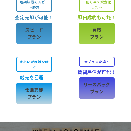
短期決戦のスピー
一刻も早く資金化
ド勝負
したい
査定売却が可能！
即日成約も可能！
スピード
買取
プラン
プラン
支払いが困難な時
新プラン登場！
に
賃貸居住が可能！
競売を回避！
リースバック
任意売却
プラン
プラン