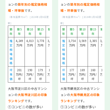
ョンの
築年別の推定価格相
ョンの
築年別の推定価格相
エリア相場情報
場・坪単価
です。
場・坪単価
です。
大阪全域エリアの相場情報
（専有面積70m²） [2024年1月9日更
（専有面積70m²） [2024年1月9日更
東大阪・八尾エリアの相場情報
新]
新]
築
築5
築10
築15
築20
築30
築
築5
築10
築15
築20
堺・南大阪エリアの相場情報
年
年
年
年
年
年
年
年
年
年
年
北摂・京阪エリアの相場情報
推
4,249
4,013
3,778
3,542
3,071
推
3,754
3,569
3,385
3,200
定
万円
万円
万円
万円
万円
定
万円
万円
万円
万円
初めての売却読本
相
相
場
場
売却の種類と違い
価
価
売却の諸費用
格
格
売却の流れ
坪
201
190
179
167
145
坪
177
169
160
151
単
万円/
万円/
万円/
万円/
万円/
単
万円/
万円/
万円/
万円/
囲い込みとは？
価
坪
坪
坪
坪
坪
価
坪
坪
坪
坪
売却の金額と期間
仲介と買取の違い
大阪市淀川区の中古マンシ
大阪市鶴見区の中古マンシ
ョンの
大阪市淀川区の印象
ョンの
大阪市鶴見区の印象
売却諸費用＆税金はいつ払うの？
ランキング
です。
ランキング
です。
売却後の確定申告は不要？必要？
①コンビニの数が多い
①コンビニの数が多い