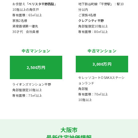
お住替え「
ベリスタ平野西脇
」
地下鉄谷町線「平野駅」：駅10
10階以上の角住戸
分以内
専有面積：65㎡以上
ご家族4名様
家族2名様
クレアシティ平野
資産価値第一優先
角部屋限定10階以上
30才代 会社員様
専有面積：80㎡以上
中古マンション
中古マンション
3,000万円
2,500万円
セレッソコートOSAKAステーシ
ョンランド
ライオンズマンション平野
角部屋
角部屋限定10階以上
専有面積：70㎡以上
専有面積：75㎡以上
10階以上
大阪市
最新住宅地価情報