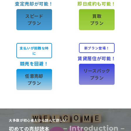
査定売却が可能！
即日成約も可能！
スピード
買取
プラン
プラン
支払いが困難な時
新プラン登場！
に
賃貸居住が可能！
競売を回避！
リースバック
任意売却
プラン
プラン
大多数が初心者だから読んで欲しい
– Introduction –
初めての売却読本