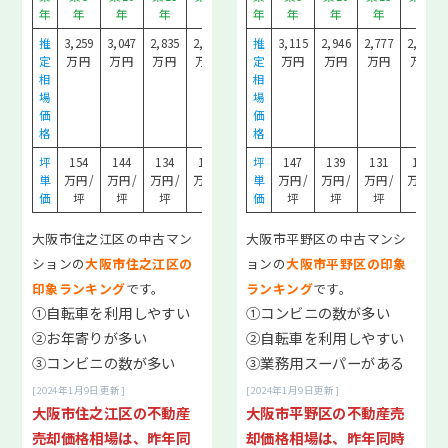
教えてもらってよかったTOP8
年
年
年
年
年
年
年
年
年
年
年
推
3,259
3,047
2,835
2,622
2,197
推
3,115
2,946
2,777
2,607
大阪市住みたい「駅」TOP10
定
万円
万円
万円
万円
万円
定
万円
万円
万円
万円
相
相
マンション売却した理由TOP7
場
場
価
価
格
格
売却にかかった期間TOP5
坪
154
144
134
124
104
坪
147
139
131
123
当社を選んだ理由TOP8
単
万円/
万円/
万円/
万円/
万円/
単
万円/
万円/
万円/
万円/
価
坪
坪
坪
坪
坪
価
坪
坪
坪
坪
会社情報
大阪市住之江区の中古マン
大阪市平野区の中古マンシ
ションの
大阪市住之江区の
ョンの
大阪市平野区の印象
印象ランキング
です。
ランキング
です。
購入物件情報はこちら
①自転車を利用しやすい
①コンビニの数が多い
②お年寄りが多い
②自転車を利用しやすい
③コンビニの数が多い
③業務用スーパーがある
[2024年1月9日更新]
[2024年1月9日更新]
大阪市住之江区の不動産
大阪市平野区の不動産売
売却価格相場は、昨年同
却価格相場は、昨年同時