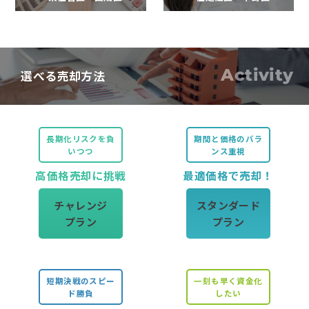
Activity
選べる売却方法
長期化リスクを負
期間と価格のバラ
いつつ
ンス重視
高価格売却に挑戦
最適価格で売却！
チャレンジ
スタンダード
プラン
プラン
短期決戦のスピー
一刻も早く資金化
ド勝負
したい