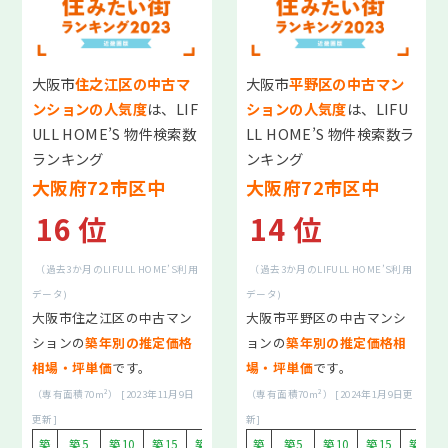
初めの一歩個別相談会情報
不動産相続個別相談会情報
大阪市
住之江区の中古マ
大阪市
平野区の中古マン
ンションの人気度
は、LIF
ションの人気度
は、LIFU
節税対策個別相談会情報
ULL HOME’S 物件検索数
LL HOME’S 物件検索数ラ
ランキング
ンキング
「リノベーション改装」×「中古マンション」個別相談会
大阪府72市区中
大阪府72市区中
各エリアご相談サロンカウンター一覧
16 位
14 位
リフォーム事業
（過去3か月のLIFULL HOME’S利用
（過去3か月のLIFULL HOME’S利用
住まいの窓口の各種サポート
データ)
データ)
大阪市住之江区の中古マン
大阪市平野区の中古マンシ
タワーマンション高値売却
ションの
築年別の推定価格
ョンの
築年別の推定価格相
相場・坪単価
です。
場・坪単価
です。
売却診断フローチャート
（専有面積70m²） [2023年11月9日
（専有面積70m²） [2024年1月9日更
買い替えのタイミングについて
更新]
新]
築
築5
築10
築15
築20
築30
築
築5
築10
築15
築20