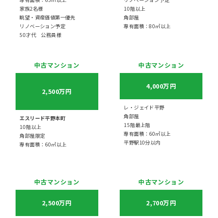
家族2名様
10階以上
眺望・資産価値第一優先
角部屋
リノベーション予定
専有面積：80㎡以上
50才代 公務員様
中古マンション
中古マンション
4,000万円
2,500万円
レ・ジェイド平野
角部屋
エスリード平野本町
15階最上階
10階以上
専有面積：60㎡以上
角部屋限定
平野駅10分以内
専有面積：60㎡以上
中古マンション
中古マンション
2,500万円
2,700万円