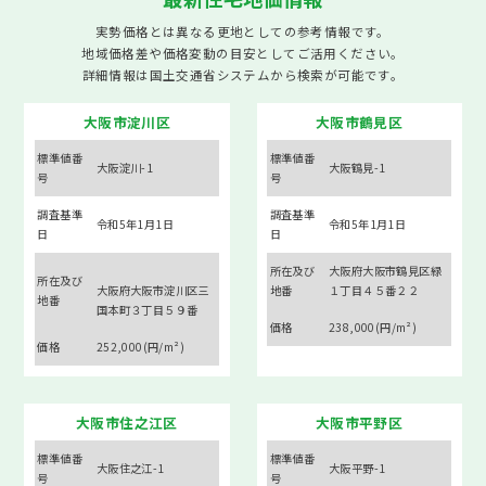
実勢価格とは異なる更地としての参考情報です。
地域価格差や価格変動の目安としてご活用ください。
詳細情報は
国土交通省システム
から検索が可能です。
大阪市淀川区
大阪市鶴見区
標準値番
標準値番
大阪淀川-1
大阪鶴見-1
号
号
調査基準
調査基準
令和5年1月1日
令和5年1月1日
日
日
所在及び
大阪府大阪市鶴見区緑
所在及び
大阪府大阪市淀川区三
地番
１丁目４５番２２
地番
国本町３丁目５９番
価格
238,000(円/m²)
価格
252,000(円/m²)
大阪市住之江区
大阪市平野区
標準値番
標準値番
大阪住之江-1
大阪平野-1
号
号