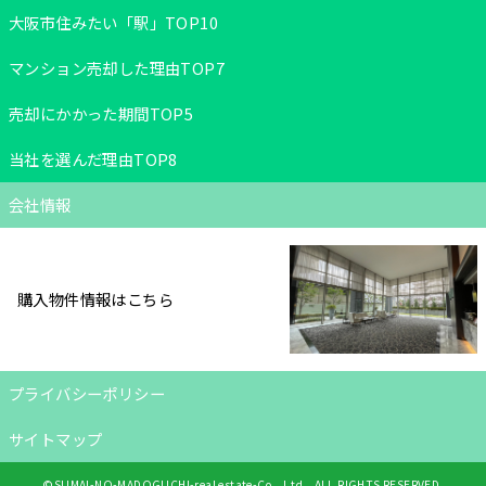
大阪市住みたい「駅」TOP10
マンション売却した理由TOP7
売却にかかった期間TOP5
当社を選んだ理由TOP8
会社情報
購入物件情報はこちら
プライバシーポリシー
サイトマップ
©SUMAI-NO-MADOGUCHI-real estate-Co., Ltd., ALL RIGHTS RESERVED.