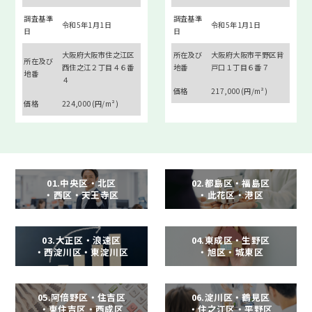
調査基準
調査基準
令和5年1月1日
令和5年1月1日
日
日
大阪府大阪市住之江区
所在及び
大阪府大阪市平野区背
所在及び
西住之江２丁目４６番
地番
戸口１丁目６番７
地番
４
価格
217,000(円/m²)
価格
224,000(円/m²)
01.中央区・北区
02.都島区・福島区
・西区・天王寺区
・此花区・港区
03.大正区・浪速区
04.東成区・生野区
・西淀川区・東淀川区
・旭区・城東区
05.阿倍野区・住吉区
06.淀川区・鶴見区
・東住吉区・西成区
・住之江区・平野区