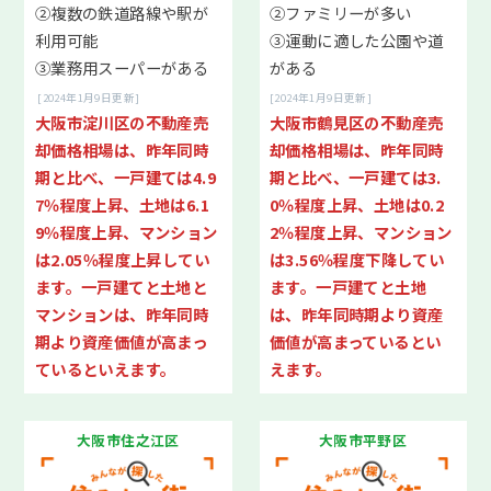
当社が選ばれる6つの理由
②複数の鉄道路線や駅が
②ファミリーが多い
利用可能
③運動に適した公園や道
01.豊富な売却実績
③業務用スーパーがある
がある
02.積極的な販売活動
[2024年1月9日更新]
[2024年1月9日更新]
03.安定した集客
大阪市淀川区の不動産売
大阪市鶴見区の不動産売
04.安心のサポート
却価格相場は、昨年同時
却価格相場は、昨年同時
05.住宅ローンに強い
期と比べ、一戸建ては4.9
期と比べ、一戸建ては3.
06.リフォームに強い
7％程度上昇、土地は6.1
0％程度上昇、土地は0.2
9％程度上昇、マンション
2％程度上昇、マンション
は2.05％程度上昇してい
は3.56％程度下降してい
一戸建て
マンション
ます。一戸建てと土地と
ます。一戸建てと土地
マンションは、昨年同時
は、昨年同時期より資産
期より資産価値が高まっ
価値が高まっているとい
お客様の声
ているといえます。
えます。
良くある質問
大阪市住之江区
大阪市平野区
スタッフ紹介
お知らせ