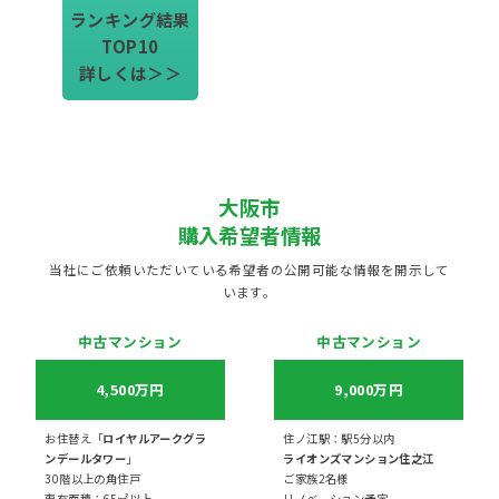
ランキング結果
TOP10
詳しくは＞＞
大阪市
購入希望者情報
当社にご依頼いただいている希望者の公開可能な情報を開示して
います。
中古マンション
中古マンション
4,500万円
9,000万円
お住替え「
ロイヤルアークグラ
住ノ江駅：駅5分以内
ンデールタワー
」
ライオンズマンション住之江
30階以上の角住戸
ご家族2名様
専有面積：65㎡以上
リノベーション予定