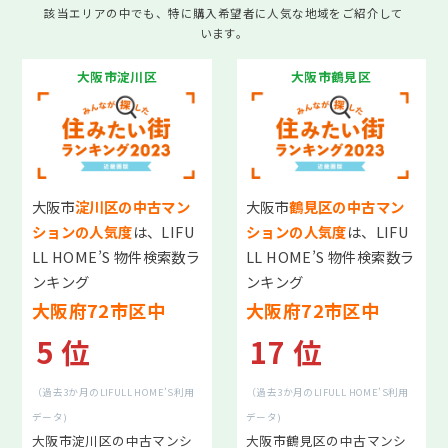
該当エリアの中でも、特に購入希望者に人気な地域をご紹介して
います。
大阪市淀川区
大阪市鶴見区
クイックAI査定
秘密に
早く
高く
売りたい
売りたい
売りたい
大阪市
淀川区の中古マン
大阪市
鶴見区の中古マン
ションの人気度
は、LIFU
ションの人気度
は、LIFU
LL HOME’S 物件検索数ラ
LL HOME’S 物件検索数ラ
お悩み別売却方法
ンキング
ンキング
相続・生前対策
大阪府72市区中
大阪府72市区中
離婚手続き
5 位
17 位
空き家の対処
資産運用・物件管理
（過去3か月のLIFULL HOME’S利用
（過去3か月のLIFULL HOME’S利用
事故物件
データ)
データ)
トラブル物件
大阪市淀川区の中古マンシ
大阪市鶴見区の中古マンシ